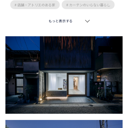
# 店舗・アトリエのある家
# カーテンのいらない暮らし
# スキップフロア
# 特徴的な敷地
# 二階リビング
もっと表示する
# 交久瀬常浩
# 井上昌彦
# 真島元之
# 藤森大作
# 作人
# 向阪一郎
# 岡本一真
# TOFU
# 空間工房 用舎行蔵
# エモジンデザインスタジオ
# 安原三郎
# 岸研一
# 柳沢究
# 松永康宏
# nLDK
# 設計組織アルキメラ
# 傳寶慶子
# 市井洋右
# 平岡建築デザイン
# IFA設計