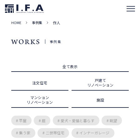
HOME
事例集
作人
WORKS
事例集
全て表示
戸建て
注文住宅
リノベーション
マンション
施設
リノベーション
# 平屋
# 庭
# 愛犬・愛猫と暮らす
# 眺望
# 集う家
# 二世帯住宅
# インナーガレージ