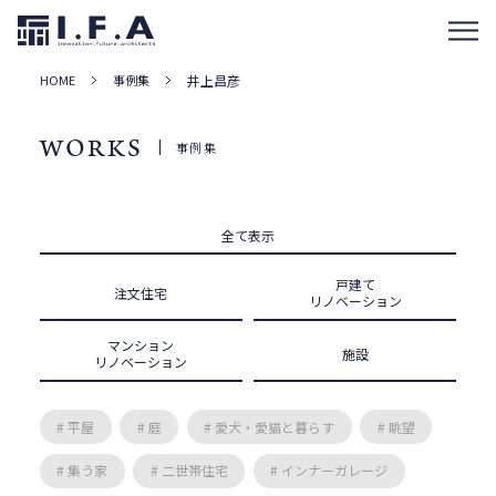
HOME
事例集
井上昌彦
WORKS
事例集
全て表示
戸建て
注文住宅
リノベーション
マンション
施設
リノベーション
# 平屋
# 庭
# 愛犬・愛猫と暮らす
# 眺望
# 集う家
# 二世帯住宅
# インナーガレージ