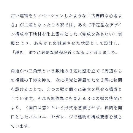
古い建物をリノベーションしたような「古着的な心地よ
さ」が主題となったこの家では、あえて不定型なデザイ
ン構成や下地材を仕上素材とした〈完成を為さない〉表
現により、あらかじめ減衰させた状態として設計し、
「趣き」までに必要な過程が近くなるよう考えました。
角地かつ三角形という敷地の３辺に壁を立てて周辺から
の視線の干渉を抑え、次に採光と通風のため３隅に狭間
を設けることで、３つの壁が個々に確立を見せる構成と
しています。それら無作為にも見える３つの壁の狭間に
より、〈開口は窓〉という形式を意識させず、狭間を開
口としたバルコニーやガレージで建物の構成要素を減じ
ています。