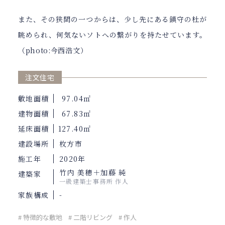
また、その狭間の一つからは、少し先にある鎮守の杜が
眺められ、何気ないソトへの繋がりを持たせています。
（photo:今西浩文）
注文住宅
敷地面積
97.04㎡
建物面積
67.83㎡
延床面積
127.40㎡
建設場所
枚方市
施工年
2020年
竹内 美穂＋加藤 純
建築家
一級建築士事務所 作人
家族構成
-
# 特徴的な敷地
# 二階リビング
# 作人