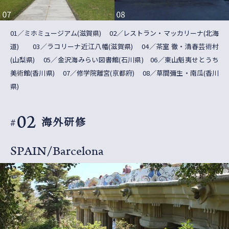
01／ミホミュージアム(滋賀県) 02／レストラン・マッカリーナ(北海
道) 03／ラコリーナ近江八幡(滋賀県) 04／茶室 徹・清春芸術村
(山梨県) 05／金沢海みらい図書館(石川県) 06／東山魁夷せとうち
美術館(香川県) 07／修学院離宮(京都府) 08／草間彌生・南瓜(香川
県)
02
海外研修
#
SPAIN/Barcelona