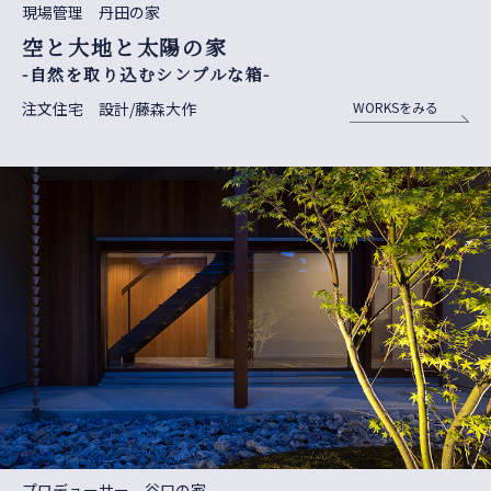
現場管理 丹田の家
空と大地と太陽の家
-自然を取り込むシンプルな箱-
注文住宅 設計/藤森大作
WORKSをみる
プロデューサー 谷口の家