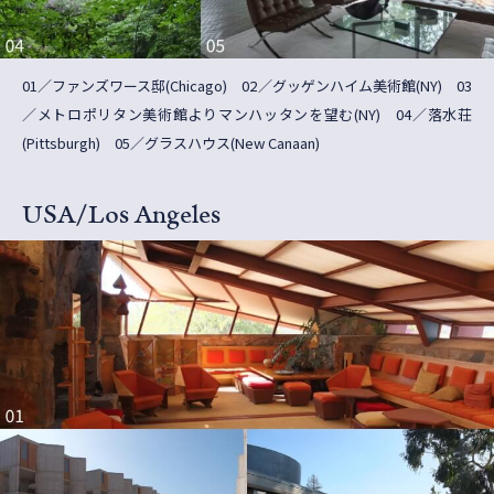
01／ファンズワース邸(Chicago) 02／グッゲンハイム美術館(NY) 03
／メトロポリタン美術館よりマンハッタンを望む(NY) 04／落水荘
(Pittsburgh) 05／グラスハウス(New Canaan)
USA/Los Angeles