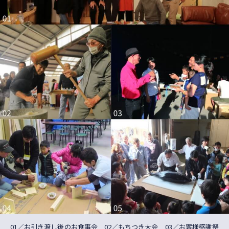
01／お引き渡し後のお食事会 02／もちつき大会 03／お客様感謝祭