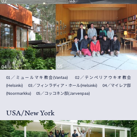
01／ミュールマキ教会(Vantaa) 02／テンペリアウキオ教会
(Helsinki) 03／フィンラディア・ホール(Helsinki) 04／マイレア邸
(Noormarkku) 05／コッコネン邸(Jarvenpaa)
USA/New York