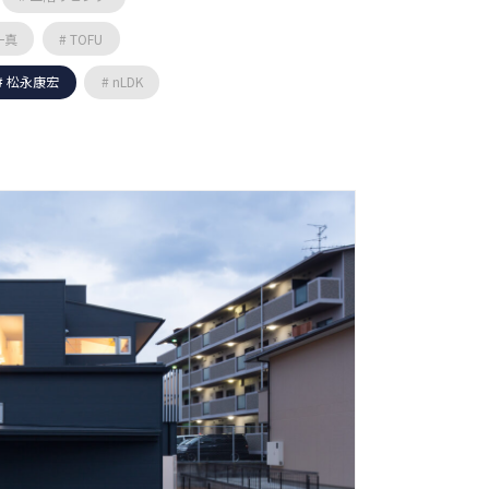
一真
# TOFU
# 松永康宏
# nLDK