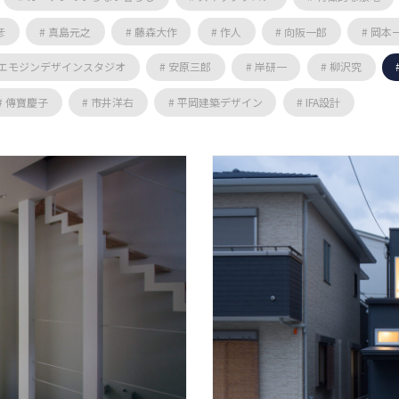
彦
# 真島元之
# 藤森大作
# 作人
# 向阪一郎
# 岡本
 エモジンデザインスタジオ
# 安原三郎
# 岸研一
# 柳沢究
# 傳寶慶子
# 市井洋右
# 平岡建築デザイン
# IFA設計