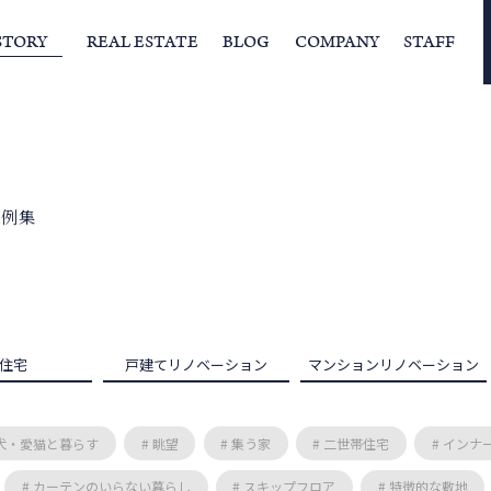
STORY
REAL ESTATE
BLOG
COMPANY
STAFF
らの挨拶
家づくりストーリー
経営理念
スタッフの住まい
IFAの独自の活動
家
事例集
住宅
戸建て
リノベーション
マンション
リノベーション
愛犬・愛猫と暮らす
# 眺望
# 集う家
# 二世帯住宅
# インナ
# カーテンのいらない暮らし
# スキップフロア
# 特徴的な敷地