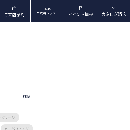
2つのギャラリー
カタログ請求
イベント情報
ご来店予約
と暮らしの映像
会社概要・アクセス
施設
ーガレージ
# 二階リビング