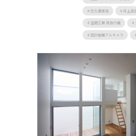
# 交久瀬常浩
# 井上昌
# 空間工房 用舎行蔵
#
# 設計組織アルキメラ