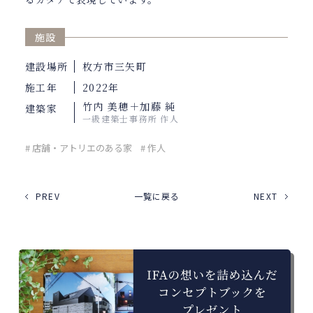
施設
建設場所
枚方市三矢町
施工年
2022年
竹内 美穂＋加藤 純
建築家
一級建築士事務所 作人
# 店舗・アトリエのある家
# 作人
PREV
一覧に戻る
NEXT