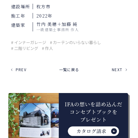
建設場所
枚方市
施工年
2022年
竹内 美穂＋加藤 純
建築家
一級建築士事務所 作人
# インナーガレージ
# カーテンのいらない暮らし
# 二階リビング
# 作人
PREV
一覧に戻る
NEXT