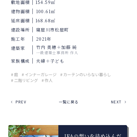
敷地面積
154.59㎡
建物面積
100.61㎡
延床面積
168.68㎡
建設場所
寝屋川市松屋町
施工年
2021年
竹内 美穂＋加藤 純
建築家
一級建築士事務所 作人
家族構成
夫婦＋子ども
# 庭
# インナーガレージ
# カーテンのいらない暮らし
# 二階リビング
# 作人
PREV
一覧に戻る
NEXT