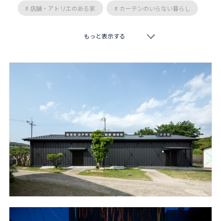
# 店舗・アトリエのある家
# カーテンのいらない暮らし
# スキップフロア
# 特徴的な敷地
# 二階リビング
もっと表示する
# 交久瀬常浩
# 井上昌彦
# 真島元之
# 藤森大作
# 作人
# 向阪一郎
# 岡本一真
# TOFU
# 空間工房 用舎行蔵
# エモジンデザインスタジオ
# 安原三郎
# 岸研一
# 柳沢究
# 松永康宏
# nLDK
# 設計組織アルキメラ
# 傳寶慶子
# 市井洋右
# 平岡建築デザイン
# IFA設計