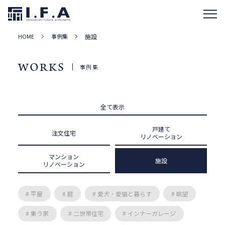
HOME
事例集
施設
WORKS
事例集
全て表示
戸建て
注文住宅
リノベーション
マンション
施設
リノベーション
# 平屋
# 庭
# 愛犬・愛猫と暮らす
# 眺望
# 集う家
# 二世帯住宅
# インナーガレージ