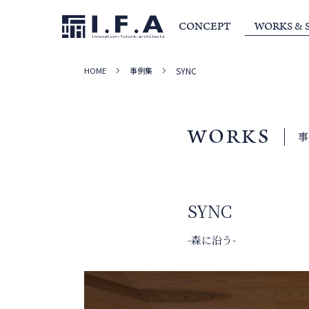
CONCEPT
WORKS & 
HOME
事例集
SYNC
サービス・家づくりの流れ
事例集
室長か
WORKS
SYNC
-森に沿う-