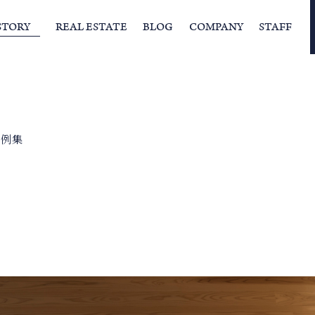
STORY
REAL ESTATE
BLOG
COMPANY
STAFF
らの挨拶
家づくりストーリー
経営理念
スタッフの住まい
IFAの独自の活動
家
事例集