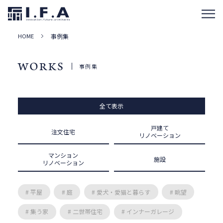
HOME
事例集
WORKS
事例集
全て表示
戸建て
注文住宅
リノベーション
マンション
施設
リノベーション
# 平屋
# 庭
# 愛犬・愛猫と暮らす
# 眺望
# 集う家
# 二世帯住宅
# インナーガレージ