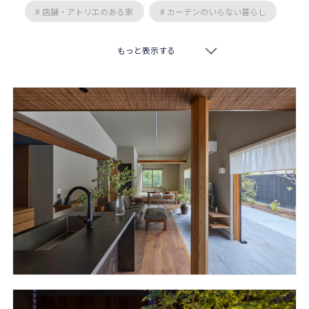
# 店舗・アトリエのある家
# カーテンのいらない暮らし
# スキップフロア
# 特徴的な敷地
# 二階リビング
もっと表示する
# 交久瀬常浩
# 井上昌彦
# 真島元之
# 藤森大作
# 作人
# 向阪一郎
# 岡本一真
# TOFU
# 空間工房 用舎行蔵
# エモジンデザインスタジオ
# 安原三郎
# 岸研一
# 柳沢究
# 松永康宏
# nLDK
# 設計組織アルキメラ
# 傳寶慶子
# 市井洋右
# 平岡建築デザイン
# IFA設計