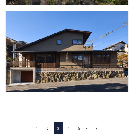
1
2
3
4
5
…
9