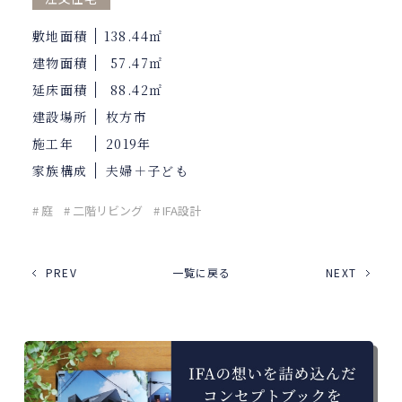
敷地面積
138.44㎡
建物面積
57.47㎡
延床面積
88.42㎡
建設場所
枚方市
施工年
2019年
家族構成
夫婦＋子ども
# 庭
# 二階リビング
# IFA設計
PREV
一覧に戻る
NEXT