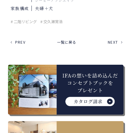
ジーピーアソシエイツ
家族構成
夫婦＋犬
# 二階リビング
# 交久瀬常浩
PREV
一覧に戻る
NEXT