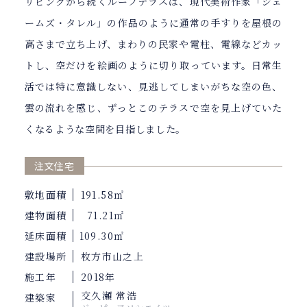
リビングから続くルーフテラスは、現代美術作家「ジェ
ームズ・タレル」の作品のように通常の手すりを屋根の
高さまで立ち上げ、まわりの民家や電柱、電線などカッ
トし、空だけを絵画のように切り取っています。日常生
活では特に意識しない、見逃してしまいがちな空の色、
雲の流れを感じ、ずっとこのテラスで空を見上げていた
くなるような空間を目指しました。
注文住宅
敷地面積
191.58㎡
建物面積
71.21㎡
延床面積
109.30㎡
建設場所
枚方市山之上
施工年
2018年
交久瀬 常浩
建築家