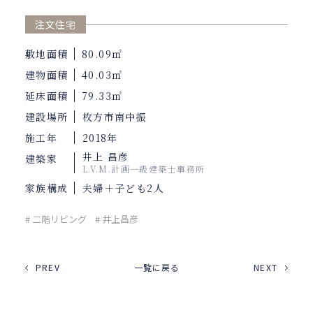
注文住宅
敷地面積
80.09㎡
建物面積
40.03㎡
延床面積
79.33㎡
建設場所
枚方市南中振
施工年
2018年
井上 昌彦
建築家
L.V.M.計画一級建築士事務所
家族構成
夫婦＋子ども2人
# 二階リビング
# 井上昌彦
PREV
一覧に戻る
NEXT