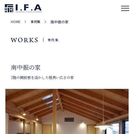
HOME
事例集
南中振の家
WORKS
事例集
南中振の家
2階の開放感を活かした程良い広さの家