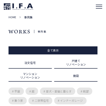
HOME
事例集
WORKS
事例集
全て表示
戸建て
注文住宅
リノベーション
マンション
施設
リノベーション
# 平屋
# 庭
# 愛犬・愛猫と暮らす
# 眺望
# 集う家
# 二世帯住宅
# インナーガレージ