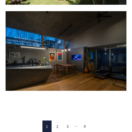
1
2
3
…
9