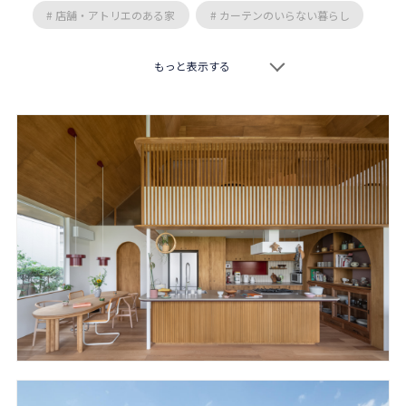
# 店舗・アトリエのある家
# カーテンのいらない暮らし
# スキップフロア
# 特徴的な敷地
# 二階リビング
もっと表示する
# 交久瀬常浩
# 井上昌彦
# 真島元之
# 藤森大作
# 作人
# 向阪一郎
# 岡本一真
# TOFU
# 空間工房 用舎行蔵
# エモジンデザインスタジオ
# 安原三郎
# 岸研一
# 柳沢究
# 松永康宏
# nLDK
# 設計組織アルキメラ
# 傳寶慶子
# 市井洋右
# 平岡建築デザイン
# IFA設計