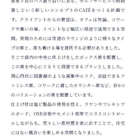
香里ヶ丘のバス通り沿いにある、セルフサービスで時間
貸しという新しいコンセプトのCAFÉをつくる計画で
す。クライアントからの要望は、カフェは勿論、コワー
クや集いの場、イベントなど幅広い用途で活用できる空
間。実現のためには空港のラウンジのように様々なタイ
プの席と、落ち着ける場を提供する必要がありました。
そこで店内の中央に床上げをしたボックス席を配置し、
この席を中心にぐるりと回遊できるプランとしました。
同心円状に図書館のような高集中エリア、会話できるフ
ァミレス席、コワークに適したカウンター席など、計6つ
のバリエーションの席を配置しています。
仕上げ材は塩ビ製品の使用を控え、ラワンやフレキシブ
ルボード、OSB合板やセメント板等でコストコントロー
ルしながらも、荒々しい素材感を表に出すことで、住宅
にはない風合いを楽しめる空間となりました。