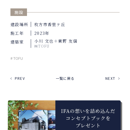
施設
建設場所
枚方市香里ケ丘
施工年
2023年
小川 文也＋東野 友信
建築家
㈱TOFU
# TOFU
PREV
一覧に戻る
NEXT