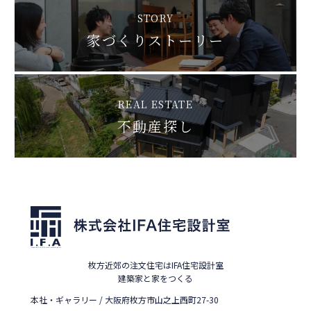
STORY
家づくりストーリー
REAL ESTATE
不動産探し
枚方近郊の注文住宅はIFA住宅設計室
建築家と家をつくる
本社・ギャラリー / 大阪府枚方市山之上西町27-30