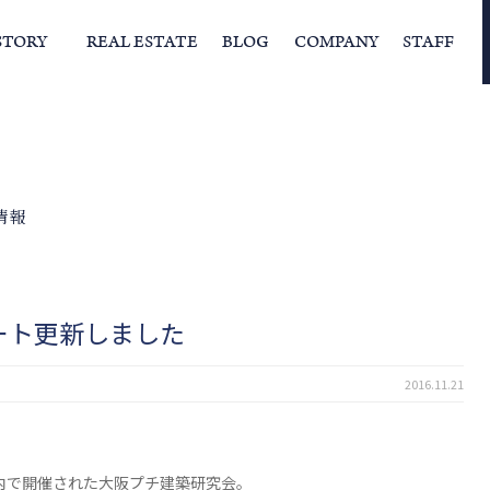
STORY
REAL ESTATE
BLOG
COMPANY
STAFF
らの挨拶
家づくりストーリー
経営理念
スタッフの住まい
IFAの独自の活動
家
情報
ート更新しました
2016.11.21
内で開催された大阪プチ建築研究会。