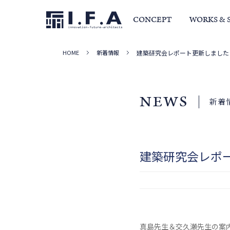
CONCEPT
WORKS & 
HOME
新着情報
建築研究会レポート更新しました
サービス・家づくりの流れ
事例集
室長か
NEWS
新着
建築研究会レポ
真島先生＆交久瀬先生の案