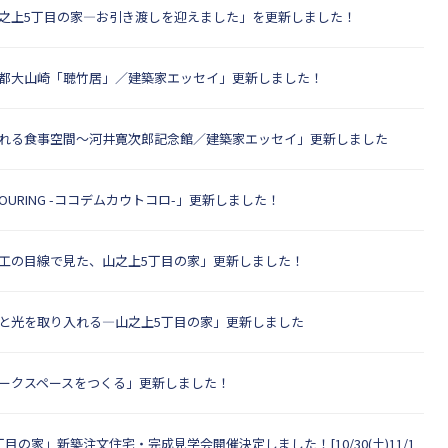
之上5丁目の家―お引き渡しを迎えました」を更新しました！
都大山崎「聴竹居」／建築家エッセイ」更新しました！
れる食事空間～河井寛次郎記念館／建築家エッセイ」更新しました
TOURING -ココデムカウトコロ-」更新しました！
工の目線で見た、山之上5丁目の家」更新しました！
と光を取り入れる―山之上5丁目の家」更新しました
ークスペースをつくる」更新しました！
目の家」新築注文住宅・完成見学会開催決定しました！[10/30(土)11/1