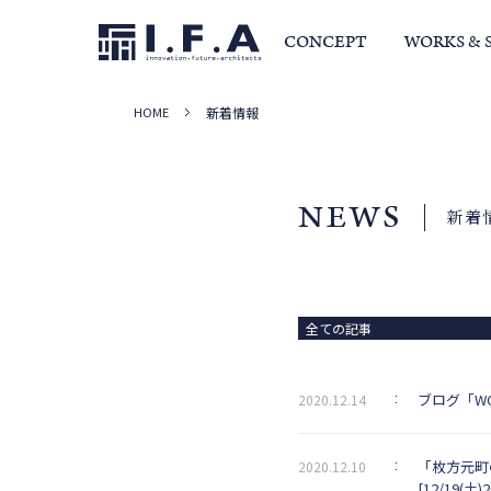
CONCEPT
WORKS & 
HOME
新着情報
サービス・家づくりの流れ
事例集
室長か
NEWS
新着
全ての記事
ブログ「W
2020.12.14
「枚方元町
2020.12.10
[12/19(土