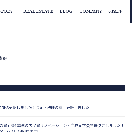
STORY
REAL ESTATE
BLOG
COMPANY
STAFF
らの挨拶
家づくりストーリー
経営理念
スタッフの住まい
IFAの独自の活動
家
情報
ORKS更新しました！長尾・池畔の家」更新しました
の家」築100年の古民家リノベーション・完成見学会開催決定しました！
)20(日)・1日14組様限定]