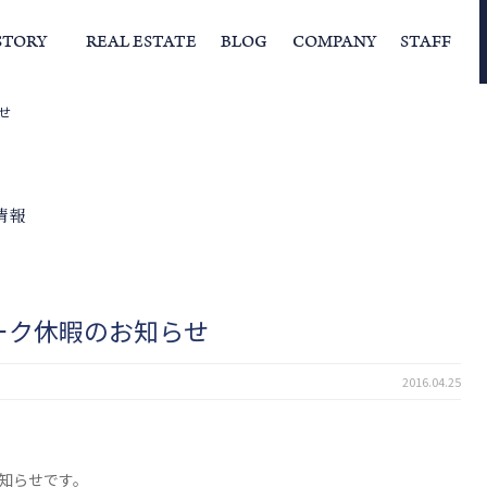
STORY
REAL ESTATE
BLOG
COMPANY
STAFF
せ
らの挨拶
家づくりストーリー
経営理念
スタッフの住まい
IFAの独自の活動
家
情報
ーク休暇のお知らせ
2016.04.25
お知らせです。