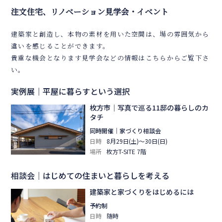
注文住宅、リノベーション見学会・イベント
建築家と創造し、本物の素材を用いた空間は、場の雰囲気から
違いを感じることができます。
貴重な機会となります見学会などの情報はこちらからご覧下さ
い。
実例展｜平屋に暮らすという選択
枚方市｜写真で巡る11邸の暮らしのカ
タチ
同時開催｜家づくり相談会
日時
8月29日(土)～30日(日)
場所
枚方T-SITE 7階
相談会｜はじめての住まいと暮らしを考える
建築家と家づくりをはじめるには
予約制
日時
随時