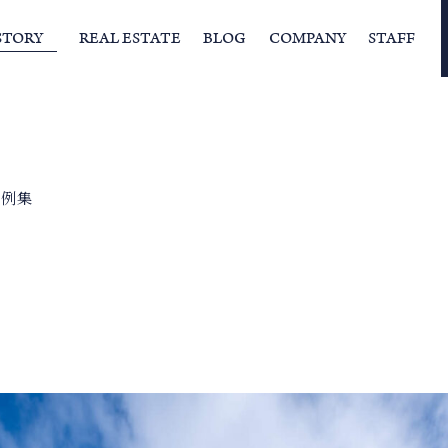
STORY
REAL ESTATE
BLOG
COMPANY
STAFF
らの挨拶
家づくりストーリー
経営理念
スタッフの住まい
IFAの独自の活動
家
事例集