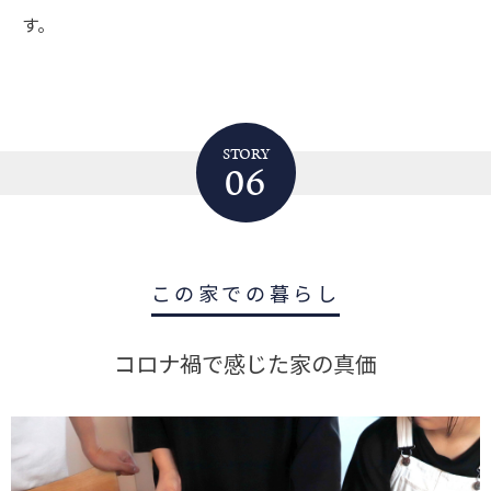
す。
STORY
06
この家での暮らし
コロナ禍で感じた家の真価