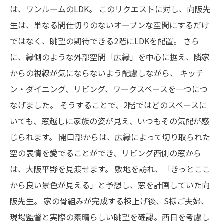
は、ワンルームのLDK。
このリクエストに対し、向阪先
生は、単なる間仕切りのないオープンな空間にするだけ
ではなく、眺望の期待できる2階にLDKを配置。
さら
に、縁側のような外部空間「広縁」を中心に据え、隣家
からの視線が気にならないよう配慮しながら、
キッチ
ン・ダイニング、リビング、ワークスペースを一つにつ
なげました。
そうすることで、2階ではどのスペースに
いても、窓越しに家族の姿が見え、いつもその気配が感
じられます。
開口部からは、広縁によって切り取られた
空の表情を愛でることができ、リビング西側の窓から
は、大阪平野を見渡せます。
敷地を訪れ、「きっとここ
から良い景色が見える」と予想し、窓を計画していた向
阪先生。
家の骨組みが完成する棟上げ後、S様ご夫婦、
現場監督と実際の素晴らしい眺望を確認。西日を考慮し