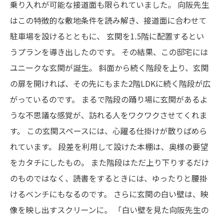
乗り入れが可能な接道面も限られていました。
向阪先生
はこの特徴的な敷地条件を読み解き、接道面に合わせて
駐車場を設けるとともに、
玄関を1.5階に配置するとい
うプランを導き出したのです。
その結果、この邸宅には
ユニークな玄関が誕生。
斜面から続く階段を上り、玄関
の扉を開ければ、その先にもまた2階LDKに続く階段が広
がっているのです。
まるで階段の踊り場に玄関があるよ
うな不思議な感覚が、訪れる人をワクワクさせてくれま
す。
この玄関スペースには、心躍る仕掛けが散りばめら
れています。
段差を利用して設けた本棚は、奥様の要望
をカタチにしたもの。
また階段はただ上り下りするだけ
のものではなく、読書をするときには、ゆったりと腰掛
けるベンチにもなるのです。
さらに玄関の白い壁は、映
像を映し出すスクリーンに。
「白い壁を見た向阪先生の