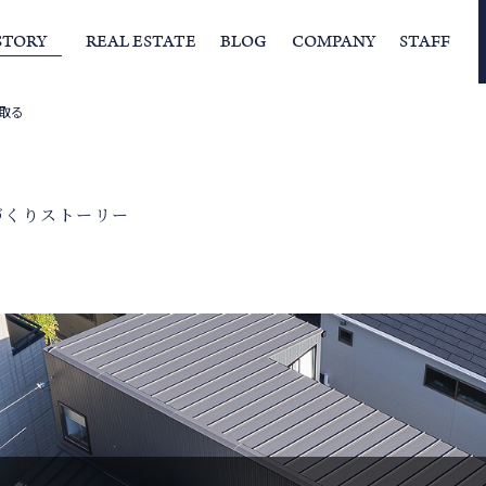
STORY
REAL ESTATE
BLOG
COMPANY
STAFF
間取る
らの挨拶
家づくりストーリー
経営理念
スタッフの住まい
IFAの独自の活動
家
づくりストーリー