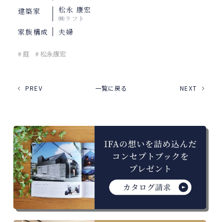
松永 康宏
建築家
㈱ラフト
家族構成
夫婦
# 庭
# 松永康宏
PREV
一覧に戻る
NEXT