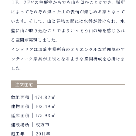
１F、２Fどの主要室からでも山を望むことができ、場所
によってそれぞれ違った山の表情が楽しめる家となって
います。そして、山と建物の間には水盤が設けられ、水
盤に山が映り込むことでよりいっそう山の緑を感じられ
る空間が実現しました。
インテリアはお施主様所有のオリエンタルな雰囲気のア
ンティーク家具が主役となるような空間構成を心掛けま
した。
注文住宅
敷地面積
474.82㎡
建物面積
103.49㎡
延床面積
175.93㎡
建設場所
枚方市
施工年
2011年