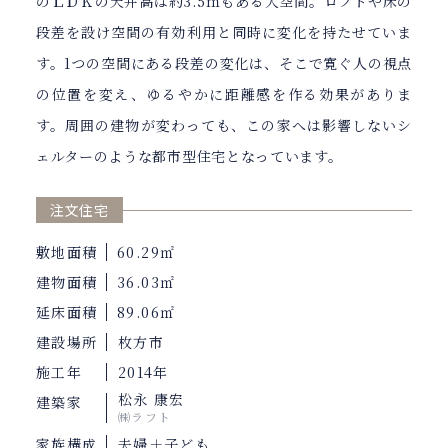
のＬＤＫの天井高は約3.5ｍもある大空間。ロフトや床の
段差を設け空間の有効利用と同時に変化を持たせていま
す。1つの空間にある段差の変化は、そこで寛ぐ人の視点
の位置を変え、ゆるやかに距離感を作る効果がありま
す。周囲の建物が変わっても、この家へは影響しないシ
ェルターのような都市型住宅となっています。
注文住宅
敷地面積
60.29㎡
建物面積
36.03㎡
延床面積
89.06㎡
建設場所
枚方市
施工年
2014年
松永 康宏
建築家
㈱ラフト
家族構成
夫婦＋子ども