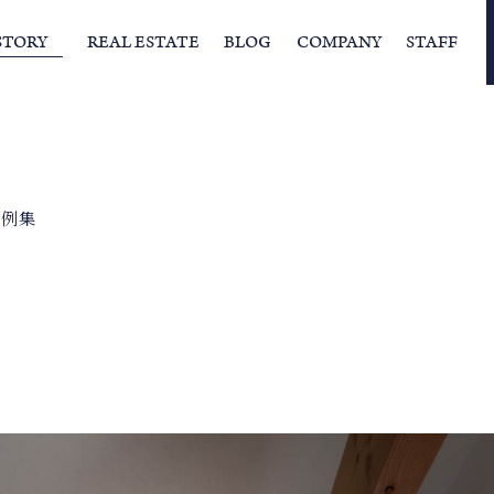
STORY
REAL ESTATE
BLOG
COMPANY
STAFF
らの挨拶
家づくりストーリー
経営理念
スタッフの住まい
IFAの独自の活動
家
事例集