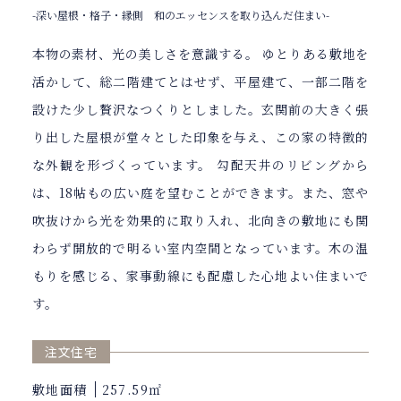
-深い屋根・格子・縁側 和のエッセンスを取り込んだ住まい-
本物の素材、光の美しさを意識する。 ゆとりある敷地を
活かして、総二階建てとはせず、平屋建て、一部二階を
設けた少し贅沢なつくりとしました。玄関前の大きく張
り出した屋根が堂々とした印象を与え、この家の特徴的
な外観を形づくっています。 勾配天井のリビングから
は、18帖もの広い庭を望むことができます。また、窓や
吹抜けから光を効果的に取り入れ、北向きの敷地にも関
わらず開放的で明るい室内空間となっています。木の温
もりを感じる、家事動線にも配慮した心地よい住まいで
す。
注文住宅
敷地面積
257.59㎡