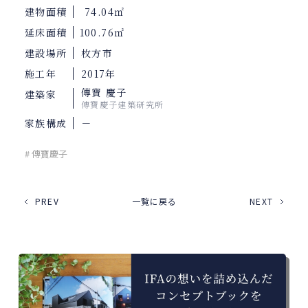
建物面積
74.04㎡
延床面積
100.76㎡
建設場所
枚方市
施工年
2017年
傳寶 慶子
建築家
傳寶慶子建築研究所
家族構成
－
# 傳寶慶子
PREV
一覧に戻る
NEXT