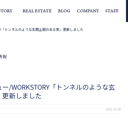
STORY
REAL ESTATE
BLOG
COMPANY
STAFF
ORY「トンネルのような玄関土間のある家」更新しました
らの挨拶
家づくりストーリー
経営理念
スタッフの住まい
IFAの独自の活動
家
情報
ー/WORKSTORY「トンネルのような玄
」更新しました
2022.12.07