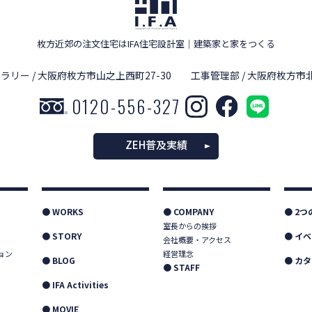
枚方近郊の注文住宅はIFA住宅設計室
｜
建築家と家をつくる
ラリー / 大阪府枚方市山之上西町27-30
工事管理部 / 大阪府枚方市北
0120-556-327
ZEH普及実績
● WORKS
● COMPANY
● 2
室長からの挨拶
● STORY
● イ
会社概要・アクセス
ョン
経営理念
● BLOG
● カ
● STAFF
● IFA Activities
● MOVIE