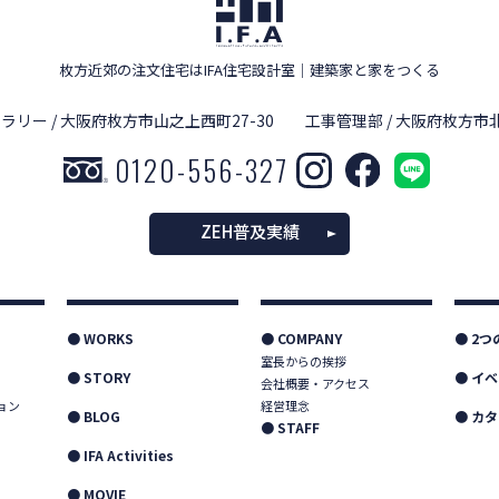
枚方近郊の注文住宅はIFA住宅設計室
｜
建築家と家をつくる
ラリー / 大阪府枚方市山之上西町27-30
工事管理部 / 大阪府枚方市北
0120-556-327
ZEH普及実績
● WORKS
● COMPANY
● 2
室長からの挨拶
● STORY
● イ
会社概要・アクセス
ョン
経営理念
● BLOG
● カ
● STAFF
● IFA Activities
● MOVIE