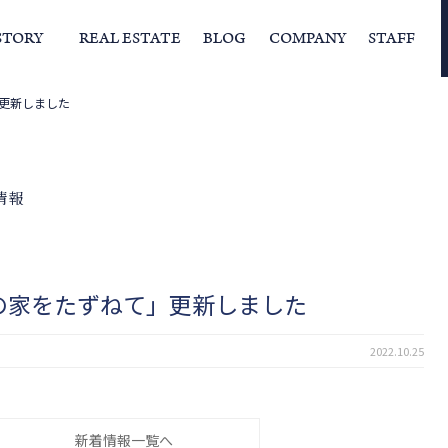
STORY
REAL ESTATE
BLOG
COMPANY
STAFF
更新しました
らの挨拶
家づくりストーリー
経営理念
スタッフの住まい
IFAの独自の活動
家
情報
の家をたずねて」更新しました
2022.10.25
新着情報一覧へ