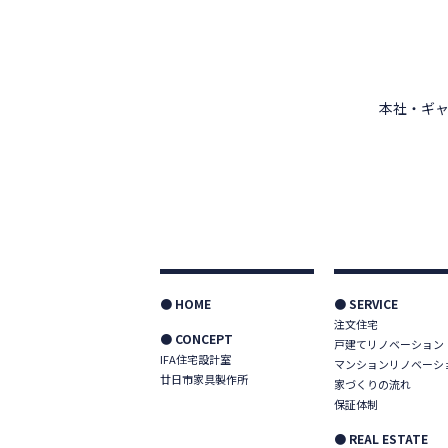
本社・ギャ
● HOME
● SERVICE
注文住宅
● CONCEPT
戸建てリノベーション
IFA住宅設計室
マンションリノベーシ
廿日市家具製作所
家づくりの流れ
保証体制
● REAL ESTATE