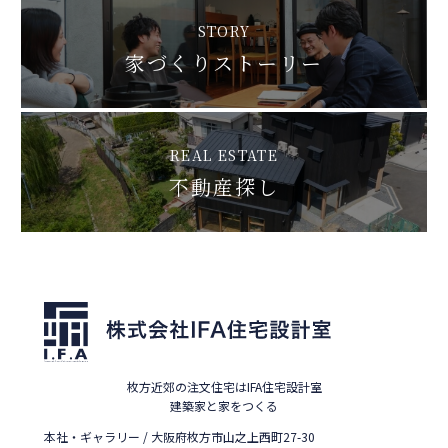
STORY
家づくりストーリー
REAL ESTATE
不動産探し
枚方近郊の注文住宅はIFA住宅設計室
建築家と家をつくる
本社・ギャラリー / 大阪府枚方市山之上西町27-30