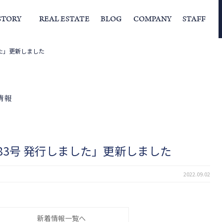
STORY
REAL ESTATE
BLOG
COMPANY
STAFF
した」更新しました
らの挨拶
家づくりストーリー
経営理念
スタッフの住まい
IFAの独自の活動
家
情報
信83号 発行しました」更新しました
2022.09.02
新着情報一覧へ