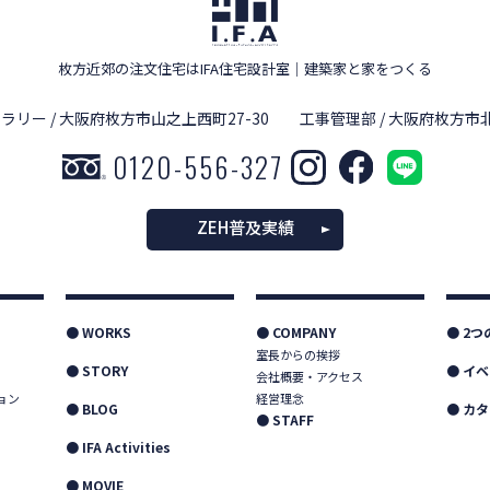
枚方近郊の注文住宅はIFA住宅設計室
｜
建築家と家をつくる
ラリー / 大阪府枚方市山之上西町27-30
工事管理部 / 大阪府枚方市北
0120-556-327
ZEH普及実績
● WORKS
● COMPANY
● 2
室長からの挨拶
● STORY
● イ
会社概要・アクセス
ョン
経営理念
● BLOG
● カ
● STAFF
● IFA Activities
● MOVIE