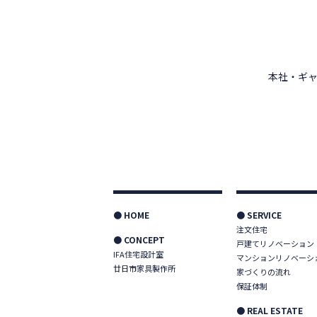
本社・ギャ
● HOME
● SERVICE
注文住宅
● CONCEPT
戸建てリノベーション
IFA住宅設計室
マンションリノベーシ
廿日市家具製作所
家づくりの流れ
保証体制
● REAL ESTATE