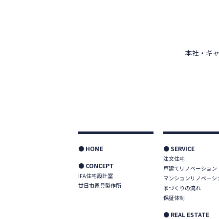
本社・ギャ
● HOME
● SERVICE
注文住宅
● CONCEPT
戸建てリノベーション
IFA住宅設計室
マンションリノベーシ
廿日市家具製作所
家づくりの流れ
保証体制
● REAL ESTATE