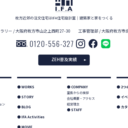
枚方近郊の注文住宅はIFA住宅設計室
｜
建築家と家をつくる
ラリー / 大阪府枚方市山之上西町27-30
工事管理部 / 大阪府枚方市北
0120-556-327
ZEH普及実績
● WORKS
● COMPANY
● 2
室長からの挨拶
● STORY
● イ
会社概要・アクセス
ョン
経営理念
● BLOG
● カ
● STAFF
● IFA Activities
● MOVIE