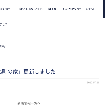
STORY
REAL ESTATE
BLOG
COMPANY
STAFF
ました
らの挨拶
家づくりストーリー
経営理念
スタッフの住まい
IFAの独自の活動
家
情報
北町の家」更新しました
2022.07.26
新着情報一覧へ