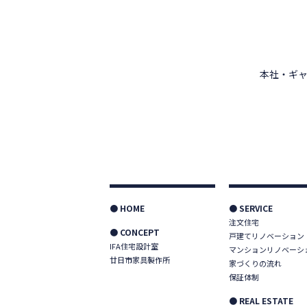
本社・ギャ
● HOME
● SERVICE
注文住宅
● CONCEPT
戸建てリノベーション
IFA住宅設計室
マンションリノベーシ
廿日市家具製作所
家づくりの流れ
保証体制
● REAL ESTATE