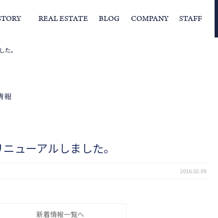
STORY
REAL ESTATE
BLOG
COMPANY
STAFF
した。
らの挨拶
家づくりストーリー
経営理念
スタッフの住まい
IFAの独自の活動
家
情報
リニューアルしました。
2016.02.09
新着情報一覧へ