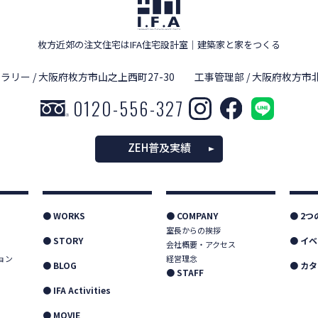
枚方近郊の注文住宅はIFA住宅設計室
｜
建築家と家をつくる
ラリー / 大阪府枚方市山之上西町27-30
工事管理部 / 大阪府枚方市北
0120-556-327
ZEH普及実績
● WORKS
● COMPANY
● 2
室長からの挨拶
● STORY
● イ
会社概要・アクセス
ョン
経営理念
● BLOG
● カ
● STAFF
● IFA Activities
● MOVIE