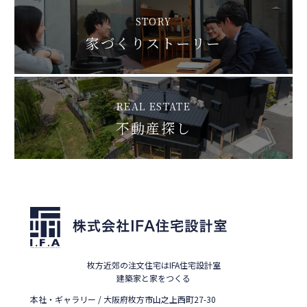
STORY
家づくりストーリー
REAL ESTATE
不動産探し
枚方近郊の注文住宅はIFA住宅設計室
建築家と家をつくる
本社・ギャラリー / 大阪府枚方市山之上西町27-30