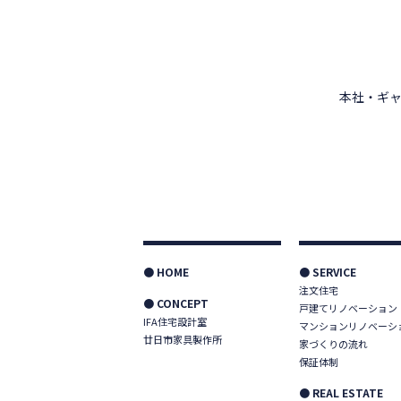
本社・ギャ
● HOME
● SERVICE
注文住宅
● CONCEPT
戸建てリノベーション
IFA住宅設計室
マンションリノベーシ
廿日市家具製作所
家づくりの流れ
保証体制
● REAL ESTATE