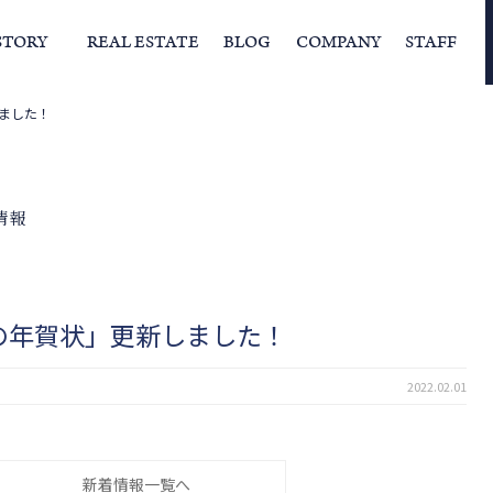
STORY
REAL ESTATE
BLOG
COMPANY
STAFF
ました！
らの挨拶
家づくりストーリー
経営理念
スタッフの住まい
IFAの独自の活動
家
情報
の年賀状」更新しました！
2022.02.01
新着情報一覧へ