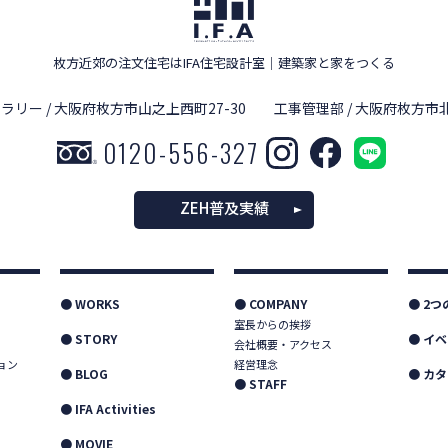
枚方近郊の注文住宅はIFA住宅設計室
｜
建築家と家をつくる
ラリー / 大阪府枚方市山之上西町27-30
工事管理部 / 大阪府枚方市北
0120-556-327
ZEH普及実績
● WORKS
● COMPANY
● 2
室長からの挨拶
● STORY
● イ
会社概要・アクセス
ョン
経営理念
● BLOG
● カ
● STAFF
● IFA Activities
● MOVIE