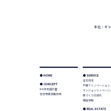
本社・ギャ
● HOME
● SERVICE
注文住宅
● CONCEPT
戸建てリノベーション
IFA住宅設計室
マンションリノベーシ
廿日市家具製作所
家づくりの流れ
保証体制
● REAL ESTATE