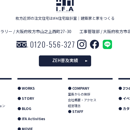
枚方近郊の注文住宅はIFA住宅設計室
｜
建築家と家をつくる
ラリー / 大阪府枚方市山之上西町27-30
工事管理部 / 大阪府枚方市北
0120-556-327
ZEH普及実績
● WORKS
● COMPANY
● 2
室長からの挨拶
● STORY
● イ
会社概要・アクセス
ョン
経営理念
● BLOG
● カ
● STAFF
● IFA Activities
● MOVIE