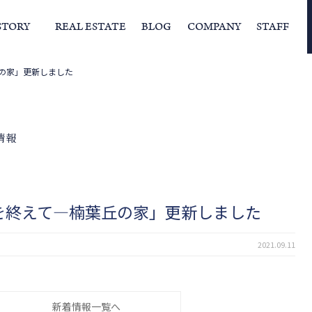
STORY
REAL ESTATE
BLOG
COMPANY
STAFF
の家」更新しました
らの挨拶
家づくりストーリー
経営理念
スタッフの住まい
IFAの独自の活動
家
情報
を終えて―楠葉丘の家」更新しました
2021.09.11
新着情報一覧へ