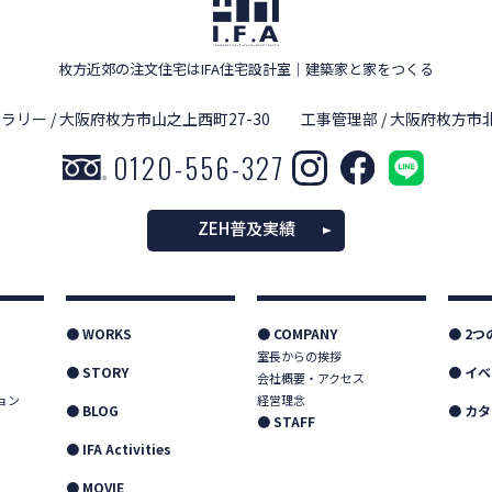
枚方近郊の注文住宅はIFA住宅設計室
｜
建築家と家をつくる
ラリー / 大阪府枚方市山之上西町27-30
工事管理部 / 大阪府枚方市北
0120-556-327
ZEH普及実績
● WORKS
● COMPANY
● 2
室長からの挨拶
● STORY
● イ
会社概要・アクセス
ョン
経営理念
● BLOG
● カ
● STAFF
● IFA Activities
● MOVIE