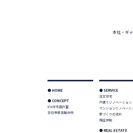
本社・ギャ
● HOME
● SERVICE
注文住宅
● CONCEPT
戸建てリノベーション
IFA住宅設計室
マンションリノベーシ
廿日市家具製作所
家づくりの流れ
保証体制
● REAL ESTATE