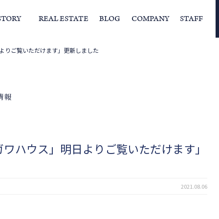
STORY
REAL ESTATE
BLOG
COMPANY
STAFF
よりご覧いただけます」更新しました
らの挨拶
家づくりストーリー
経営理念
スタッフの住まい
IFAの独自の活動
家
情報
ガワハウス」明日よりご覧いただけます」
2021.08.06