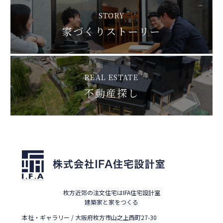
STORY
家づくりストーリー
REAL ESTATE
不動産探し
枚方近郊の注文住宅はIFA住宅設計室
建築家と家をつくる
本社・ギャラリー / 大阪府枚方市山之上西町27-30