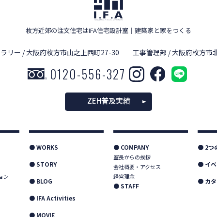
枚方近郊の注文住宅はIFA住宅設計室
｜
建築家と家をつくる
ラリー / 大阪府枚方市山之上西町27-30
工事管理部 / 大阪府枚方市北
0120-556-327
ZEH普及実績
● WORKS
● COMPANY
● 2
室長からの挨拶
● STORY
● イ
会社概要・アクセス
ョン
経営理念
● BLOG
● カ
● STAFF
● IFA Activities
● MOVIE