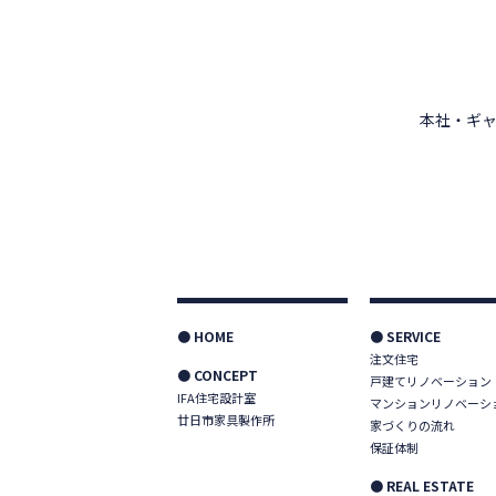
本社・ギャ
● HOME
● SERVICE
注文住宅
● CONCEPT
戸建てリノベーション
IFA住宅設計室
マンションリノベーシ
廿日市家具製作所
家づくりの流れ
保証体制
● REAL ESTATE