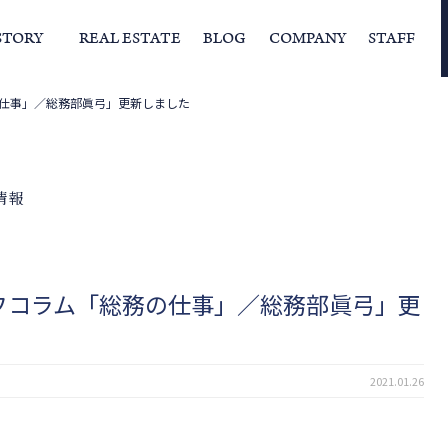
STORY
REAL ESTATE
BLOG
COMPANY
STAFF
仕事」／総務部眞弓」更新しました
らの挨拶
家づくりストーリー
経営理念
スタッフの住まい
IFAの独自の活動
家
情報
フコラム「総務の仕事」／総務部眞弓」更
2021.01.26