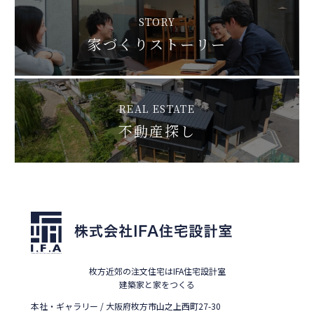
STORY
家づくりストーリー
REAL ESTATE
不動産探し
枚方近郊の注文住宅はIFA住宅設計室
建築家と家をつくる
本社・ギャラリー / 大阪府枚方市山之上西町27-30