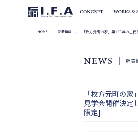
CONCEPT
WORKS & 
HOME
新着情報
「枚方元町の家」築100年の古民家
サービス・家づくりの流れ
事例集
室長か
NEWS
新着
「枚方元町の家」
見学会開催決定しまし
限定]