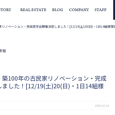
STORY
REAL ESTATE
BLOG
COMPANY
STAFF
リノベーション・完成見学会開催決定しました！[12/19(土)20(日)・1日14組様限
らの挨拶
家づくりストーリー
経営理念
スタッフの住まい
IFAの独自の活動
家
情報
築100年の古民家リノベーション・完成
た！[12/19(土)20(日)・1日14組様
2020.12.10