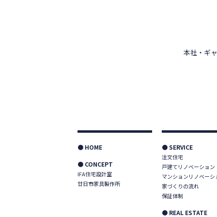
本社・ギャ
● HOME
● SERVICE
注文住宅
● CONCEPT
戸建てリノベーション
IFA住宅設計室
マンションリノベーシ
廿日市家具製作所
家づくりの流れ
保証体制
● REAL ESTATE