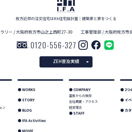
枚方近郊の注文住宅はIFA住宅設計室
｜
建築家と家をつくる
ラリー / 大阪府枚方市山之上西町27-30
工事管理部 / 大阪府枚方市北
0120-556-327
ZEH普及実績
● WORKS
● COMPANY
● 2
室長からの挨拶
● STORY
● イ
会社概要・アクセス
ョン
経営理念
● BLOG
● カ
● STAFF
● IFA Activities
● MOVIE