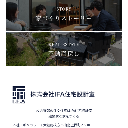
STORY
家づくりストーリー
REAL ESTATE
不動産探し
枚方近郊の注文住宅はIFA住宅設計室
建築家と家をつくる
本社・ギャラリー / 大阪府枚方市山之上西町27-30