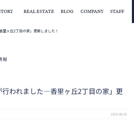
STORY
REAL ESTATE
BLOG
COMPANY
STAFF
香里ヶ丘2丁目の家」更新しました！
らの挨拶
家づくりストーリー
経営理念
スタッフの住まい
IFAの独自の活動
家
情報
が行われました―香里ヶ丘2丁目の家」更
2020.06.05