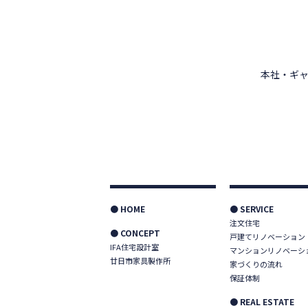
本社・ギャ
● HOME
● SERVICE
注文住宅
● CONCEPT
戸建てリノベーション
IFA住宅設計室
マンションリノベーシ
廿日市家具製作所
家づくりの流れ
保証体制
● REAL ESTATE