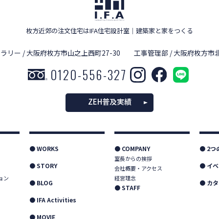
枚方近郊の注文住宅はIFA住宅設計室
｜
建築家と家をつくる
ラリー / 大阪府枚方市山之上西町27-30
工事管理部 / 大阪府枚方市北
0120-556-327
ZEH普及実績
● WORKS
● COMPANY
● 2
室長からの挨拶
● STORY
● イ
会社概要・アクセス
ョン
経営理念
● BLOG
● カ
● STAFF
● IFA Activities
● MOVIE