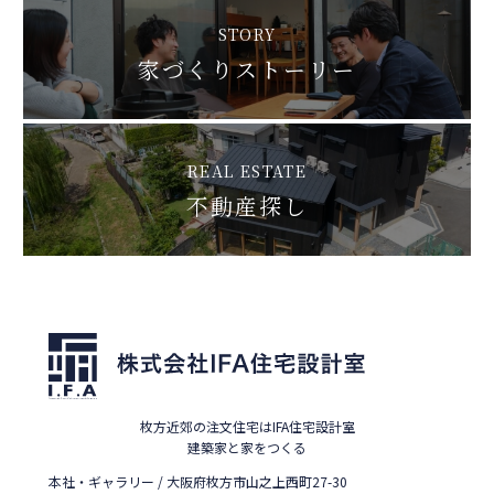
STORY
家づくりストーリー
REAL ESTATE
不動産探し
枚方近郊の注文住宅はIFA住宅設計室
建築家と家をつくる
本社・ギャラリー / 大阪府枚方市山之上西町27-30