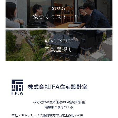
STORY
家づくりストーリー
REAL ESTATE
不動産探し
枚方近郊の注文住宅はIFA住宅設計室
建築家と家をつくる
本社・ギャラリー / 大阪府枚方市山之上西町27-30