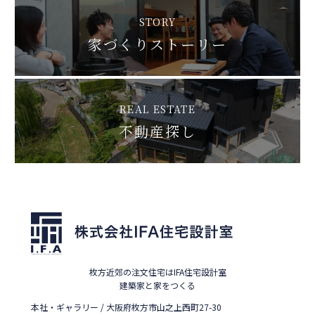
STORY
家づくりストーリー
REAL ESTATE
不動産探し
枚方近郊の注文住宅はIFA住宅設計室
建築家と家をつくる
本社・ギャラリー / 大阪府枚方市山之上西町27-30