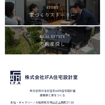
STORY
家づくりストーリー
REAL ESTATE
不動産探し
枚方近郊の注文住宅はIFA住宅設計室
建築家と家をつくる
本社・ギャラリー / 大阪府枚方市山之上西町27-30