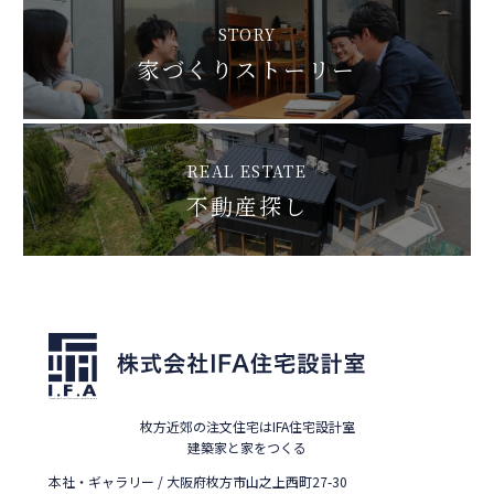
STORY
家づくりストーリー
REAL ESTATE
不動産探し
枚方近郊の注文住宅はIFA住宅設計室
建築家と家をつくる
本社・ギャラリー / 大阪府枚方市山之上西町27-30