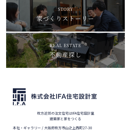
STORY
家づくりストーリー
REAL ESTATE
不動産探し
枚方近郊の注文住宅はIFA住宅設計室
建築家と家をつくる
本社・ギャラリー / 大阪府枚方市山之上西町27-30